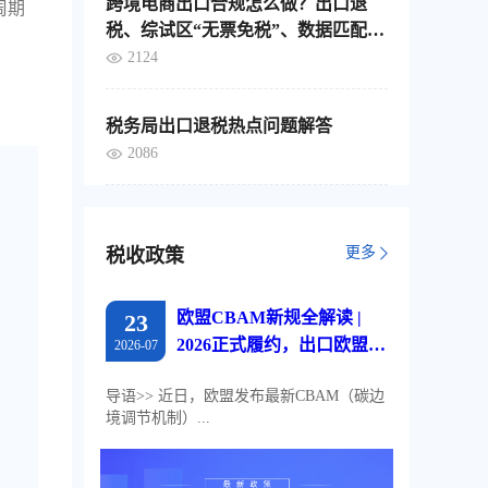
跨境电商出口合规怎么做？出口退
周期
税、综试区“无票免税”、数据匹配，
这4个要点要分清
2124
税务局出口退税热点问题解答
2086
更多
税收政策
欧盟CBAM新规全解读 |
23
2026正式履约，出口欧盟企
2026-07
业必读
导语>> 近日，欧盟发布最新CBAM（碳边
境调节机制）...