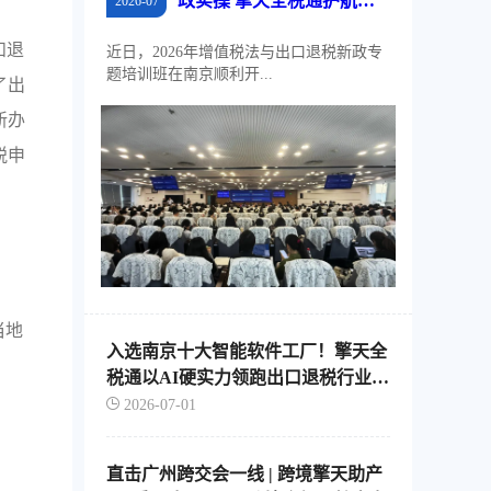
政实操 擎天全税通护航江
2026-07
苏外贸稳规模、优结构
和退
近日，2026年增值税法与出口退税新政专
题培训班在南京顺利开...
了出
新办
税申
当地
入选南京十大智能软件工厂！擎天全
税通以AI硬实力领跑出口退税行业智
能化转型
2026-07-01
直击广州跨交会一线 | 跨境擎天助产