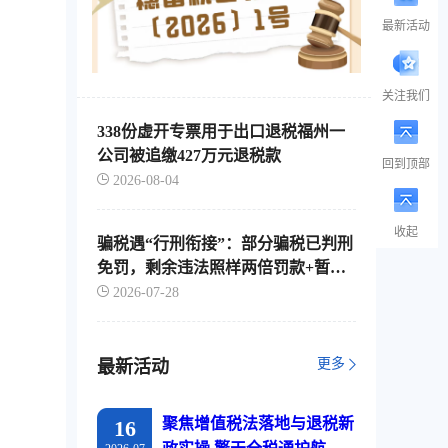
最新活动
关注我们
338份虚开专票用于出口退税福州一
公司被追缴427万元退税款
回到顶部
2026-08-04
收起
骗税遇“行刑衔接”：部分骗税已判刑
免罚，剩余违法照样两倍罚款+暂停
出口退税
2026-07-28
更多
最新活动
聚焦增值税法落地与退税新
16