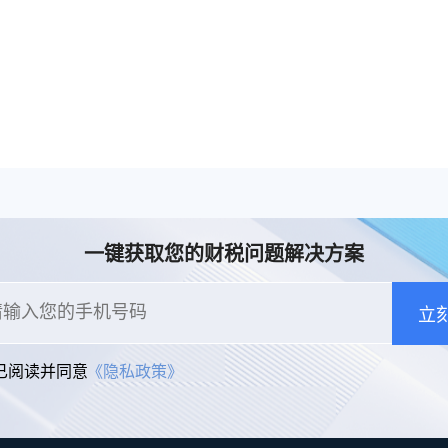
退税业务管理系统。
动解析等技术，
多方式、全票种
息采集模式，为
构建全量自有发
和数字化文件本
储。
一键获取您的财税问题解决方案
立
已阅读并同意
《隐私政策》