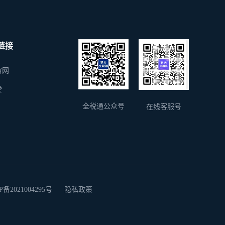
链接
官网
堂
全税通公众号
在线客服号
2021004295号
隐私政策