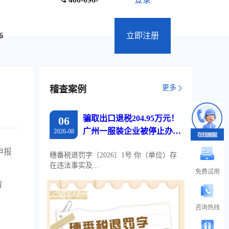
6
立即注册
更多
稽查案例
骗取出口退税204.95万元！
06
广州一服装企业被停止办理
2026-08
出口退税两年
申报
穗番税退罚字〔2026〕1号 你（单位）存
在违法事实及...
免费试用
背
咨询热线