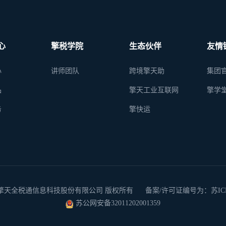
心
擎税学院
生态伙伴
友情
心
讲师团队
跨境擎天助
集团
品
擎天工业互联网
擎学
务
擎快运
 2026 南京擎天全税通信息科技股份有限公司 版权所有
备案/许可证编号为：苏ICP备
苏公网安备32011202001359