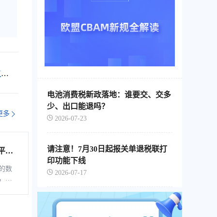
东莞
电池消费税新政落地：谁要交、交多
少、出口能退吗？
更多
2026-07-23
请注意！7月30日起报关单退税联打
平台
印功能下线
综服企
的数
2026-07-17
，是
税控
软
、自