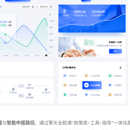
道
与
智能申报路径
。通过擎天全税通“政策库+工具+指导”一体化