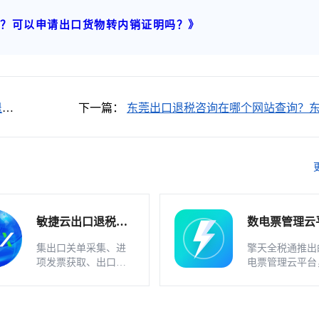
算？可以申请出口货物转内销证明吗？》
退税
下一篇：
东莞出口退税咨询在哪个网站查询？
出口退税申报软件下载地址在哪？
敏捷云出口退税申
数电票管理云
报软件（外贸版）
软件_不支持
集出口关单采集、进
擎天全税通推出
业
项发票获取、出口发
电票管理云平台
票开具、智能配单、
一款数电发票、
疑点自动检查和调整
发票一体化管理
等功能为一体的出口
件，基于云识别