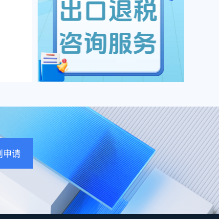
通过
的信
企业
票池
地存
刻申请