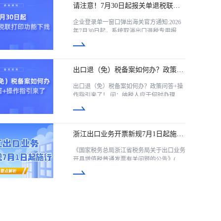
请注意！7月30日起报关单退税联打
印功能下线
企业登录单一窗口弹出海关官方通知:2026
年7月30日起，系统取消出口退税专用报关
单证明联打印、预览功能! 重点事项 1.需纸
质存档的报关单，务必7月30日前全部打
印； ...
出口退（免）税备案如何办？政策问
答+操作指引来了！
出口退（免）税备案如何办？政策问答+操
作指引来了！ 问：纳税人应于何时办理出
口退(免)税备案? 答：纳税人在首次申报出
口退(免)税、申请开具出口退(免)税证明
时，应办理出口退(免)税备案。...
浙江出口业务开票新规7月1日起施
行！
《国家税务总局浙江省税务局关于出口业务
开具增值税普通发票有关问题的公告》(国
家税务总局浙江省税务局公告2026年第1号)
自2026年7月1日起正式实施，旧规同时废
止!有哪些衔接要点?一文讲清! ...