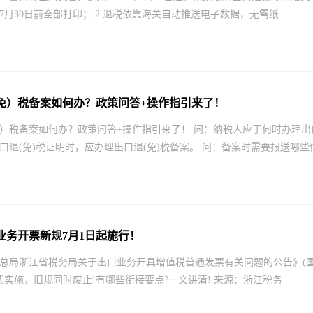
7月30日前全部打印； 2.退税依靠海关自动推送电子数据，无需纸...
免）税备案如何办？政策问答+操作指引来了！
）税备案如何办？政策问答+操作指引来了！ 问：纳税人应于何时办理出口退
口退(免)税证明时，应办理出口退(免)税备案。 问：备案时需要报送哪些信息
业务开票新规7月1日起施行！
总局浙江省税务局关于出口业务开具增值税普通发票有关问题的公告》(国家税
式实施，旧规同时废止!有哪些衔接要点?一文讲清! 来源：浙江税务