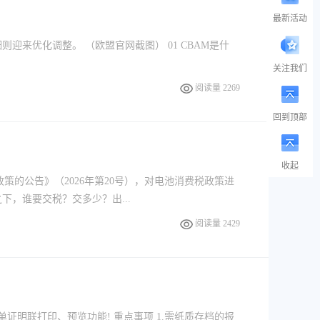
最新活动
迎来优化调整。 （欧盟官网截图） 01 CBAM是什
关注我们
阅读量 2269
回到顶部
收起
策的公告》（2026年第20号），对电池消费税政策进
，谁要交税？交多少？出...
阅读量 2429
单证明联打印、预览功能! 重点事项 1.需纸质存档的报