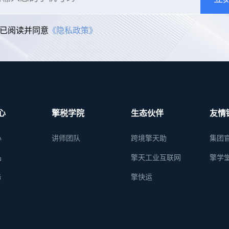
已阅读并同意
《隐私政策》
心
擎税学院
生态伙伴
友情
心
讲师团队
跨境擎天助
集团
品
擎天工业互联网
擎学
务
擎快运