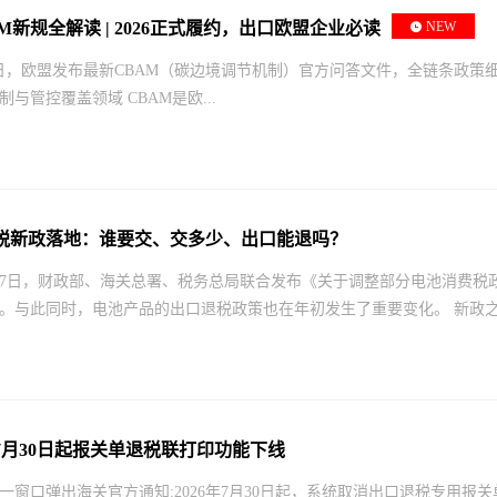
M新规全解读 | 2026正式履约，出口欧盟企业必读
NEW
近日，欧盟发布最新CBAM（碳边境调节机制）官方问答文件，全链条政策细则
与管控覆盖领域 CBAM是欧...
税新政落地：谁要交、交多少、出口能退吗？
7月17日，财政部、海关总署、税务总局联合发布《关于调整部分电池消费税政
。与此同时，电池产品的出口退税政策也在年初发生了重要变化。 新政之下
7月30日起报关单退税联打印功能下线
一窗口弹出海关官方通知:2026年7月30日起，系统取消出口退税专用报关