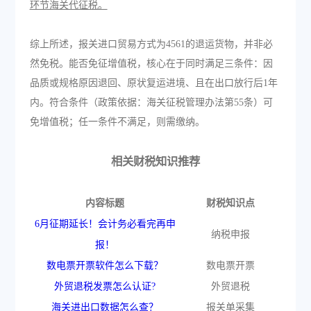
环节海关代征税。
综上所述，报关进口贸易方式为4561的退运货物，并非必
然免税。能否免征增值税，核心在于同时满足三条件：因
品质或规格原因退回、原状复运进境、且在出口放行后1年
内。符合条件（政策依据：海关征税管理办法第55条）可
免增值税；任一条件不满足，则需缴纳。
相关财税知识推荐
内容标题
财税知识点
6月征期延长！会计务必看完再申
纳税申报
报！
数电票开票软件怎么下载？
数电票开票
外贸退税发票怎么认证?
外贸退税
海关进出口数据怎么查？
报关单采集