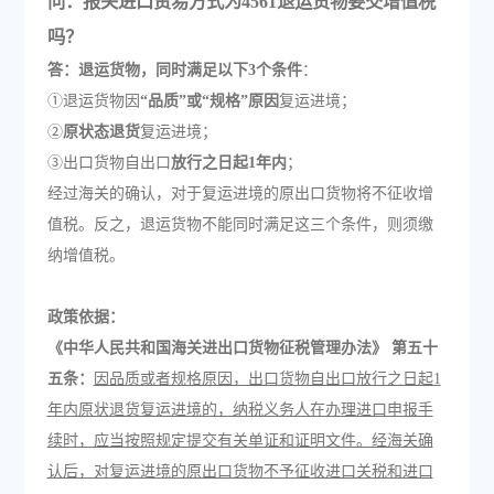
问：报关进口贸易方式为4561退运货物要交增值税
吗？
答：退运货物，同时满足以下3个条件
：
①退运货物因
“品质”或“规格”原因
复运进境；
②
原状态退货
复运进境；
③出口货物自出口
放行之日起1年内
；
经过海关的确认，对于复运进境的原出口货物将不征收增
值税。反之，退运货物不能同时满足这三个条件，则须缴
纳增值税。
政策依据：
《中华人民共和国海关进出口货物征税管理办法》 第五十
五条：
因品质或者规格原因，出口货物自出口放行之日起1
年内原状退货复运进境的，纳税义务人在办理进口申报手
续时，应当按照规定提交有关单证和证明文件。经海关确
认后，对复运进境的原出口货物不予征收进口关税和进口