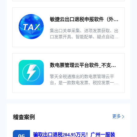
系统。
敏捷云出口退税申报软件（外贸
版）
集出口关单采集、进项发票获取、出
口发票开具、智能配单、疑点自动检
查和调整等功能为一体的出口退税业
务管理系统。
数电票管理云平台软件_不支持
综服企业
擎天全税通推出的数电票管理云平
台，是一款数电发票、税控发票一体
化管理软件，基于云识别、自动解析
等技术，通过多方式、全票种的信息
采集模式，为企业构建全量自有发票
池和数字化文件本地存储。
更多
稽查案例
骗取出口退税204.95万元！广州一服装
06