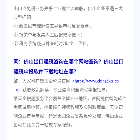
出口退免税业务关乎企业现金流命脉，佛山企业常遇三大
典型问题：
① 政策细节理解偏差导致申报反复退单；
② 报关单与发票人工匹配效率低下；
③ 税务系统疑点排查耗时超3个工作日。
问：佛山出口退税咨询在哪个网站查询？佛山出口
退税申报软件下载地址在哪？
答：
大家可在擎天全税通官网（
https://www.chinackts.co
m/
）获取政策解读、专业咨询和全流程申报指导。
擎天全税通服务平台覆盖全国90%地区，官网提供智能软件
免费试用申领、申报操作视频教程及实时政策库。无论初
创企业首单申报，还是集团企业复杂退税处理，佛山企业
皆可在此享受一站式专家服务。