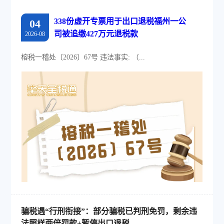
338份虚开专票用于出口退税福州一公
04
司被追缴427万元退税款
2026-08
榕税一稽处〔2026〕67号 违法事实: （...
骗税遇“行刑衔接”：部分骗税已判刑免罚，剩余违
法照样两倍罚款+暂停出口退税