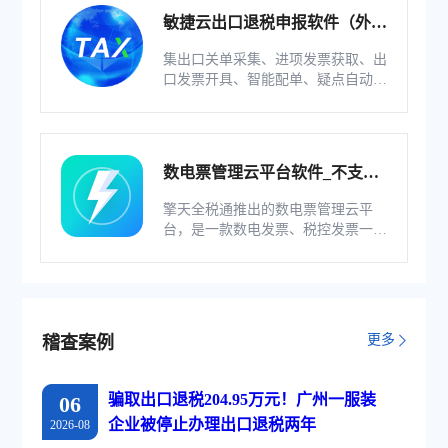
敏捷云出口退税申报软件（外贸
版）
集出口关单采集、进项发票获取、出
口发票开具、智能配单、疑点自动检
查和调整等功能为一体的出口退税业
务管理系统。
数电票管理云平台软件_不支持
综服企业
擎天全税通推出的数电票管理云平
台，是一款数电发票、税控发票一体
化管理软件，基于云识别、自动解析
等技术，通过多方式、全票种的信息
采集模式，为企业构建全量自有发票
池和数字化文件本地存储。
更多
稽查案例
骗取出口退税204.95万元！广州一服装
06
企业被停止办理出口退税两年
2026-08