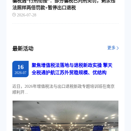
骗税遇“行刑衔接”：部分骗税已判刑免罚，剩余违
法照样两倍罚款+暂停出口退税
2026-07-28
更多
最新活动
聚焦增值税法落地与退税新政实操 擎天
16
全税通护航江苏外贸稳规模、优结构
2026-07
近日，2026年增值税法与出口退税新政专题培训班在南京
顺利开...