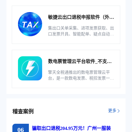
系统。
敏捷云出口退税申报软件（外贸
版）
集出口关单采集、进项发票获取、出
口发票开具、智能配单、疑点自动检
查和调整等功能为一体的出口退税业
务管理系统。
数电票管理云平台软件_不支持
综服企业
擎天全税通推出的数电票管理云平
台，是一款数电发票、税控发票一体
化管理软件，基于云识别、自动解析
等技术，通过多方式、全票种的信息
采集模式，为企业构建全量自有发票
池和数字化文件本地存储。
更多
稽查案例
骗取出口退税204.95万元！广州一服装
06