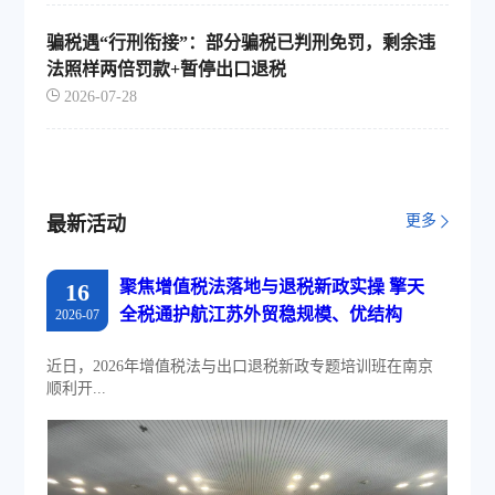
骗税遇“行刑衔接”：部分骗税已判刑免罚，剩余违
法照样两倍罚款+暂停出口退税
2026-07-28
更多
最新活动
聚焦增值税法落地与退税新政实操 擎天
16
全税通护航江苏外贸稳规模、优结构
2026-07
近日，2026年增值税法与出口退税新政专题培训班在南京
顺利开...