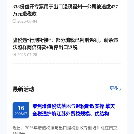
338份虚开专票用于出口退税福州一公司被追缴427
万元退税款
2026-08-04
骗税遇“行刑衔接”：部分骗税已判刑免罚，剩余违
法照样两倍罚款+暂停出口退税
2026-07-28
更多
最新活动
聚焦增值税法落地与退税新政实操 擎天
16
全税通护航江苏外贸稳规模、优结构
2026-07
近日，2026年增值税法与出口退税新政专题培训班在南京
顺利开...