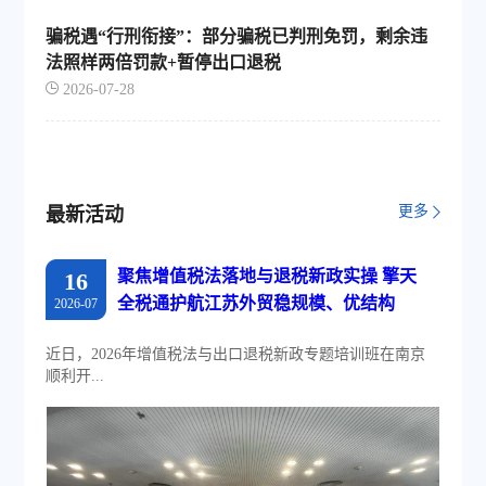
骗税遇“行刑衔接”：部分骗税已判刑免罚，剩余违
法照样两倍罚款+暂停出口退税
2026-07-28
更多
最新活动
聚焦增值税法落地与退税新政实操 擎天
16
全税通护航江苏外贸稳规模、优结构
2026-07
近日，2026年增值税法与出口退税新政专题培训班在南京
顺利开...