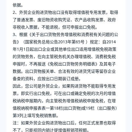
依据。
2、外贸企业购进货物出口没有取得增值税专用发票，取得
了普通发票、废旧物资收购凭证、农产品收购发票、政府
非税收入票据，不能退税，但可申报出口免税。
3、根据《关于出口货物劳务增值税和消费税有关问题的公
告》（国家税务总局公告2013年第65号 ）规定：自2014
年1月1日起出口企业或其他单位出口适用增值税免税政策
的货物劳务，在向主管税务机关办理增值税、消费税免税
申报时，不再报送《免税出口货物劳务明细表》及其电子
数据。出口货物报关单、合法有效的进货凭证等留存企业
备查的资料，应按出口日期装订成册。
因此，您公司是外贸企业，如果购进货物不能取得专用发
票，即实行出口免税，可在出口或确定免税的次月的增值
税纳税申报期内，向主管税务增值税纳税申报免税，在增
值税纳税申报表表一第18栏(出口货物)或19栏（出口服务）
第3列上填写免税销售额。
注：如果外贸企业购进货物出口后，任何正式发票也取得
不了，只能视同内销计提增值税销项税额。