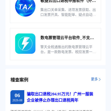
敏捷云出口退税申报软件（外贸
版）
集出口关单采集、进项发票获取、出
口发票开具、智能配单、疑点自动检
查和调整等功能为一体的出口退税业
务管理系统。
数电票管理云平台软件_不支持
综服企业
擎天全税通推出的数电票管理云平
台，是一款数电发票、税控发票一体
化管理软件，基于云识别、自动解析
等技术，通过多方式、全票种的信息
采集模式，为企业构建全量自有发票
池和数字化文件本地存储。
更多
稽查案例
骗取出口退税204.95万元！广州一服装
06
企业被停止办理出口退税两年
2026-08