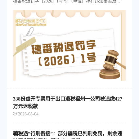
穗番税退罚字〔2026〕1号 你（单位）存在违法事实及...
338份虚开专票用于出口退税福州一公司被追缴427
万元退税款
2026-08-04
骗税遇“行刑衔接”：部分骗税已判刑免罚，剩余违