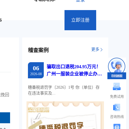
6
立即注册
更多
稽查案例
骗取出口退税204.95万元！
06
广州一服装企业被停止办理
2026-08
出口退税两年
穗番税退罚字〔2026〕1号 你（单位）存
在违法事实及...
能挽回
免费试用
咨询热线