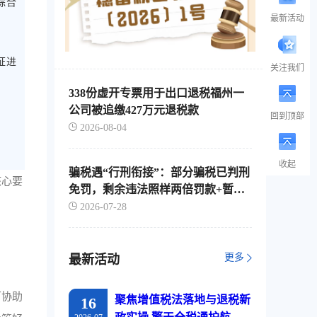
综合
最新活动
证进
关注我们
338份虚开专票用于出口退税福州一
公司被追缴427万元退税款
回到顶部
2026-08-04
收起
骗税遇“行刑衔接”：部分骗税已判刑
核心要
免罚，剩余违法照样两倍罚款+暂停
出口退税
2026-07-28
更多
最新活动
可协助
聚焦增值税法落地与退税新
16