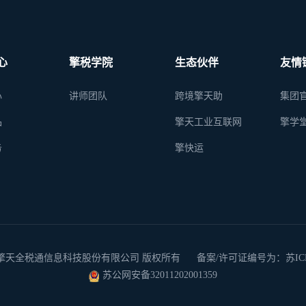
心
擎税学院
生态伙伴
友情
心
讲师团队
跨境擎天助
集团
品
擎天工业互联网
擎学
务
擎快运
 2026 南京擎天全税通信息科技股份有限公司 版权所有
备案/许可证编号为：苏ICP备
苏公网安备32011202001359