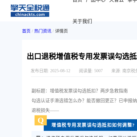
关于我们
首页
/
热门资讯
/
详情页
出口退税增值税专用发票误勾选抵
发布日期:
2025-08-12
阅读量:
5007
来源:
南京税
副标题：增值税发票误勾选抵扣？两步急救指南
勾选认证手滑选错怎么办？能否撤回更正？已申报
退税损失——
Q
增值税专用发票误勾选抵扣如何调整?