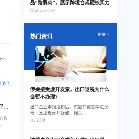
品“秀肌肉”，展示跨境合规硬核实力
2026-06-17
热门资讯
梅州
更多
涉嫌接受虚开发票，出口退税为什么
会暂不办理？
平台
出口企业申报退税后，供应商或者购进发
票一旦出现虚开疑点，相关...
综服企
的数
2078
，是
税控
软