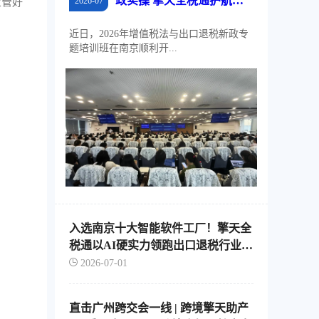
政实操 擎天全税通护航江
2026-07
业管好
苏外贸稳规模、优结构
近日，2026年增值税法与出口退税新政专
题培训班在南京顺利开...
入选南京十大智能软件工厂！擎天全
税通以AI硬实力领跑出口退税行业智
能化转型
2026-07-01
直击广州跨交会一线 | 跨境擎天助产