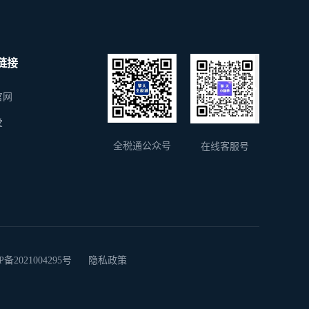
链接
官网
堂
全税通公众号
在线客服号
2021004295号
隐私政策