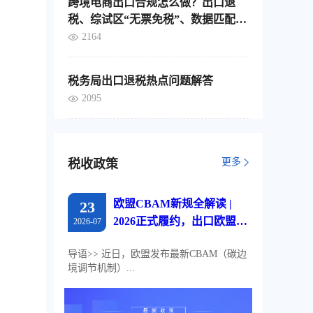
跨境电商出口合规怎么做？出口退
、自
税、综试区“无票免税”、数据匹配，
通过
这4个要点要分清
2164
的信
企业
票池
地存
税务局出口退税热点问题解答
2095
更多
税收政策
欧盟CBAM新规全解读 |
23
2026正式履约，出口欧盟企
2026-07
业必读
导语>> 近日，欧盟发布最新CBAM（碳边
境调节机制）...