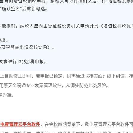
当月的增值税纳税申报，纳税人可以在撤销之后，在"增值税发票
"确认签名"后重新勾选。
不能撤销，纳税人应向主管征税税务机关申请开具《增值税扣税凭
转出。
进项税额转出情况核实函》。
求进行退(免)税申报。
线上自助修正即可；若申报已锁定，则需通过《核实函》线下纠偏。
使用擎天全税通专业发票管理软件，从源头防范此类风险。
定为准。
数电票管理云平台软件
，在金税四期背景下，数电票管理云平台软件