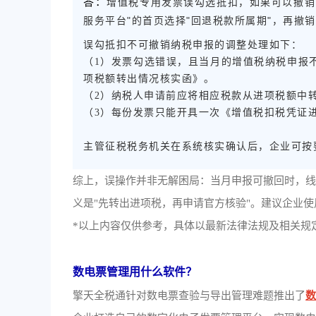
答：
增值税专用发票误勾选抵扣，如果可以撤销
服务平台"的首页选择"回退税款所属期"，再撤销
误勾抵扣不可撤销纳税申报的调整处理如下：
（1）发票勾选错误，且当月的增值税纳税申报
项税额转出情况核实函》。
（2）纳税人申请前应将相应税款从进项税额中
（3）每份发票只能开具一次《增值税扣税凭证
主管征税税务机关在系统核实确认后，企业可按要
综上，误操作并非无解困局：当月申报可撤回时，
义是"先转出进项税，再申请官方核验"。建议企业
*以上内容仅供参考，具体以最新法律法规及相关规
数电票管理用什么软件？
擎天全税通针对数电票查验与导出管理难题推出了