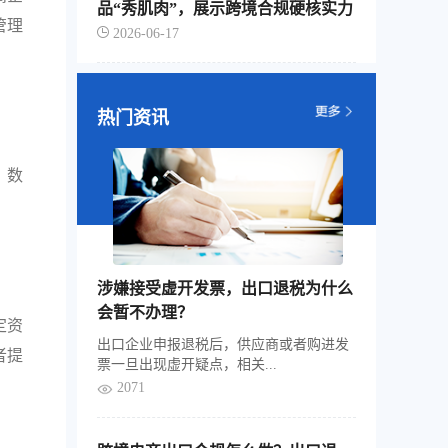
品“秀肌肉”，展示跨境合规硬核实力
管理
2026-06-17
热门资讯
。数
涉嫌接受虚开发票，出口退税为什么
会暂不办理？
定资
出口企业申报退税后，供应商或者购进发
者提
票一旦出现虚开疑点，相关...
2071