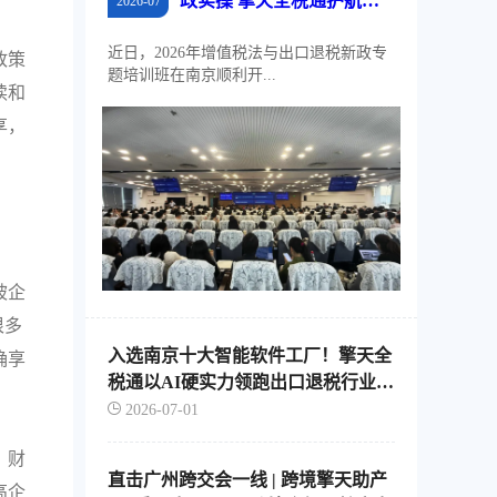
政实操 擎天全税通护航江
2026-07
苏外贸稳规模、优结构
近日，2026年增值税法与出口退税新政专
政策
题培训班在南京顺利开...
读和
享，
被企
很多
入选南京十大智能软件工厂！擎天全
确享
税通以AI硬实力领跑出口退税行业智
能化转型
2026-07-01
，财
直击广州跨交会一线 | 跨境擎天助产
高企