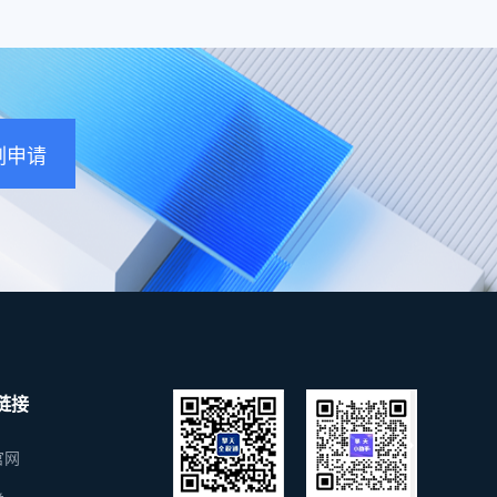
通过
的信
企业
票池
地存
刻申请
链接
官网