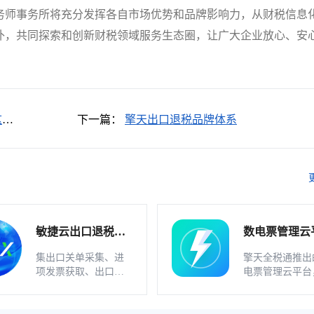
务师事务所将充分发挥各自市场优势和品牌影响力，从财税信息
补，共同探索和创新财税领域服务生态圈，让广大企业放心、安
这样
下一篇：
擎天出口退税品牌体系
敏捷云出口退税申
数电票管理云
报软件（外贸版）
软件_不支持
集出口关单采集、进
擎天全税通推出
业
项发票获取、出口发
电票管理云平台
票开具、智能配单、
一款数电发票、
疑点自动检查和调整
发票一体化管理
等功能为一体的出口
件，基于云识别