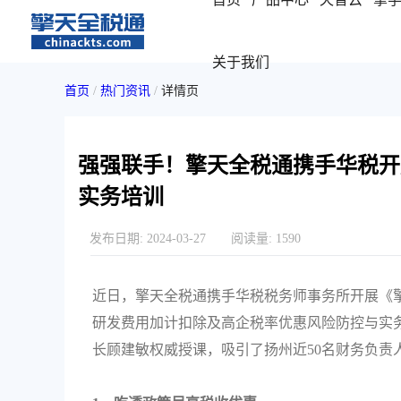
关于我们
首页
/
热门资讯
/
详情页
强强联手！擎天全税通携手华税开
实务培训
发布日期:
2024-03-27
阅读量:
1590
近日，擎天全税通携手华税税务师事务所开展《
研发费用加计扣除及高企税率优惠风险防控与实
长顾建敏权威授课，吸引了扬州近50名财务负责