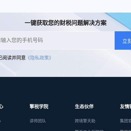
退税业务管理系统。
动解析等技术，
多方式、全票种
息采集模式，为
一键获取您的财税问题解决方案
构建全量自有发
和数字化文件本
储。
立
已阅读并同意
《隐私政策》
心
擎税学院
生态伙伴
友情
心
讲师团队
跨境擎天助
集团