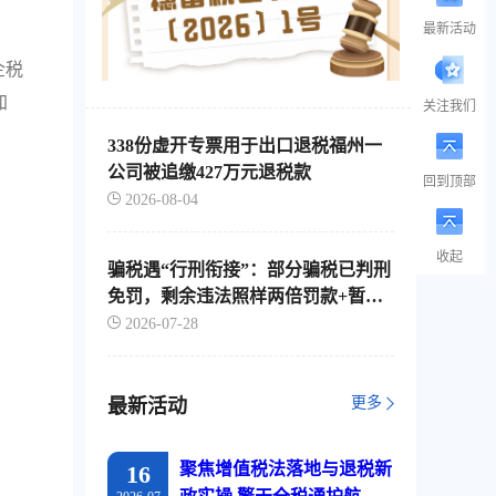
最新活动
企税
加
关注我们
338份虚开专票用于出口退税福州一
公司被追缴427万元退税款
回到顶部
2026-08-04
收起
骗税遇“行刑衔接”：部分骗税已判刑
免罚，剩余违法照样两倍罚款+暂停
出口退税
2026-07-28
更多
最新活动
聚焦增值税法落地与退税新
16