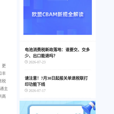
电池消费税新政落地：谁要交、交多
少、出口能退吗？
2026-07-23
，更
和丰
请注意！7月30日起报关单退税联打
退税
印功能下线
通主
2026-07-17
供高