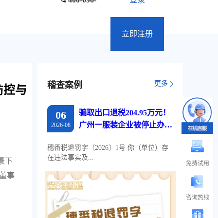
6
立即注册
更多
稽查案例
防控与
骗取出口退税204.95万元！
06
广州一服装企业被停止办理
2026-08
出口退税两年
穗番税退罚字〔2026〕1号 你（单位）存
在违法事实及...
景下
免费试用
董事
咨询热线