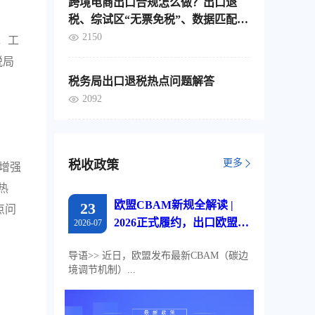
跨境电商出口合规怎么做？出口退
税、综试区“无票免税”、数据匹配，
这4个要点要分清
2150
，工
税局
税务局出口退税热点问题解答
2092
更多
税收政策
增强
热
欧盟CBAM新规全解读 |
23
点问
2026正式履约，出口欧盟企
2026-07
业必读
导语>> 近日，欧盟发布最新CBAM（碳边
境调节机制）...