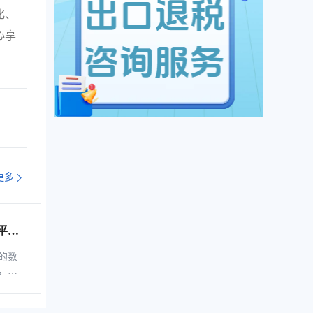
化、
心享
更多
平台
综服企
的数
，是
税控
软
、自