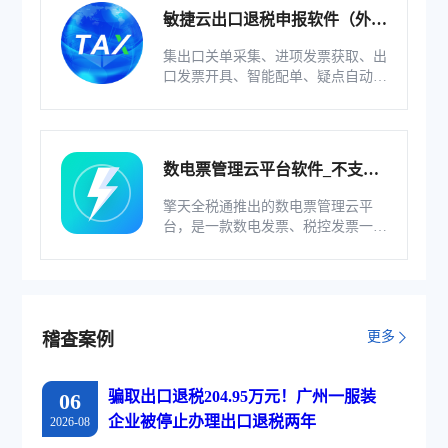
敏捷云出口退税申报软件（外贸
版）
集出口关单采集、进项发票获取、出
口发票开具、智能配单、疑点自动检
查和调整等功能为一体的出口退税业
务管理系统。
数电票管理云平台软件_不支持
综服企业
擎天全税通推出的数电票管理云平
台，是一款数电发票、税控发票一体
化管理软件，基于云识别、自动解析
等技术，通过多方式、全票种的信息
采集模式，为企业构建全量自有发票
池和数字化文件本地存储。
更多
稽查案例
骗取出口退税204.95万元！广州一服装
06
企业被停止办理出口退税两年
2026-08