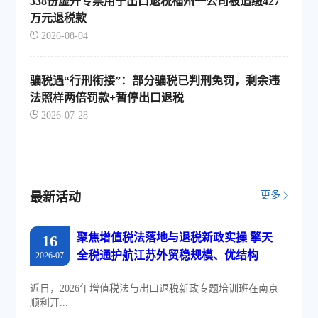
338份虚开专票用于出口退税福州一公司被追缴427
万元退税款
2026-08-04
骗税遇“行刑衔接”：部分骗税已判刑免罚，剩余违
法照样两倍罚款+暂停出口退税
2026-07-28
更多
最新活动
聚焦增值税法落地与退税新政实操 擎天
16
全税通护航江苏外贸稳规模、优结构
2026-07
近日，2026年增值税法与出口退税新政专题培训班在南京
顺利开...