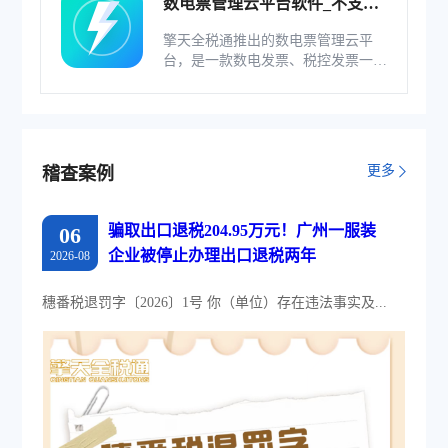
数电票管理云平台软件_不支持
综服企业
擎天全税通推出的数电票管理云平
台，是一款数电发票、税控发票一体
化管理软件，基于云识别、自动解析
等技术，通过多方式、全票种的信息
采集模式，为企业构建全量自有发票
池和数字化文件本地存储。
更多
稽查案例
骗取出口退税204.95万元！广州一服装
06
企业被停止办理出口退税两年
2026-08
穗番税退罚字〔2026〕1号 你（单位）存在违法事实及...