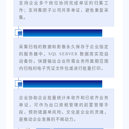
支持企业多个岗位协同完成单证的归集工
作；支持集团子公司共享单证，避免重复采
集。
永久存储、智能输出
采集归档的数据和影像永久保存于企业指定
的服务器中，SQL SERVER 数据库实现自
动备份。快捷输出企业所需业务所属期范围
内归档的电子凭证文件包或进行批量打印。
智能预警、防范风险
企业协助企业批量统计未收齐和已收齐业务
单证，可作为出口退税管理的前置管理手
段，预防错漏单风险。文化是企业的灵魂，
上一篇:
税问税答 | 生产企业进料加工核销，自
是推动企业发展的不竭动力。
检申报出现提示，如何处理？
下一篇：
花Young正当时｜专属女神节福利助