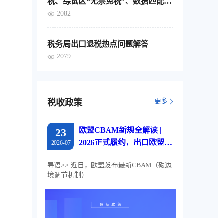
税、综试区“无票免税”、数据匹配，
这4个要点要分清
2082
税务局出口退税热点问题解答
2079
更多
税收政策
欧盟CBAM新规全解读 |
23
2026正式履约，出口欧盟企
2026-07
业必读
导语>> 近日，欧盟发布最新CBAM（碳边
境调节机制）...