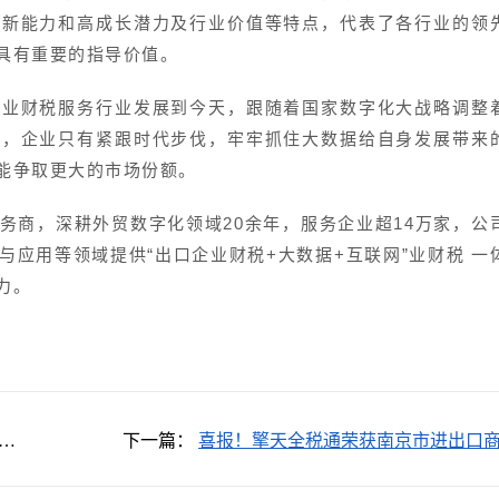
创新能力和高成长潜力及行业价值等特点，代表了各行业的领
具有重要的指导价值。
企业财税服务行业发展到今天，跟随着国家数字化大战略调整
现，企业只有紧跟时代步伐，牢牢抓住大数据给自身发展带来
能争取更大的市场份额。
务商，深耕外贸数字化领域20余年，服务企业超14万家，公
应用等领域提供“出口企业财税+大数据+互联网”业财税 一
力。
软
下一篇：
喜报！擎天全税通荣获南京市进出口
“突出贡献奖”