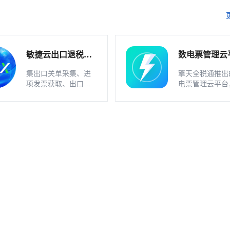
敏捷云出口退税申
数电票管理云
报软件（外贸版）
软件_不支持
集出口关单采集、进
擎天全税通推出
业
项发票获取、出口发
电票管理云平台
票开具、智能配单、
一款数电发票、
疑点自动检查和调整
发票一体化管理
等功能为一体的出口
件，基于云识别
退税业务管理系统。
动解析等技术，
多方式、全票种
息采集模式，为
构建全量自有发
和数字化文件本
储。