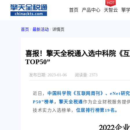
首页
产品中心
天智云
擎
首页
/
最新活动
/
详情页
喜报！擎天全税通入选中科院《互联
TOP50”
发布日期:
2023-01-06
阅读量:
2373
近日，
中国科学院《互联网周刊》、eNet研
P50”榜单
，
擎天全税通
作为企业财税服务提
技术实力入选榜单，
位居排行榜第19名。