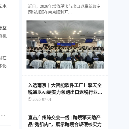
苏外贸稳规模、优结构
先水
近日，2026年增值税法与出口退税新政专
题培训班在南京顺利开...
着整
的机
司在
体化
入选南京十大智能软件工厂！擎天全
税通以AI硬实力领跑出口退税行业智
能化转型
2026-07-01
商会
直击广州跨交会一线 | 跨境擎天助产
品“秀肌肉”，展示跨境合规硬核实力