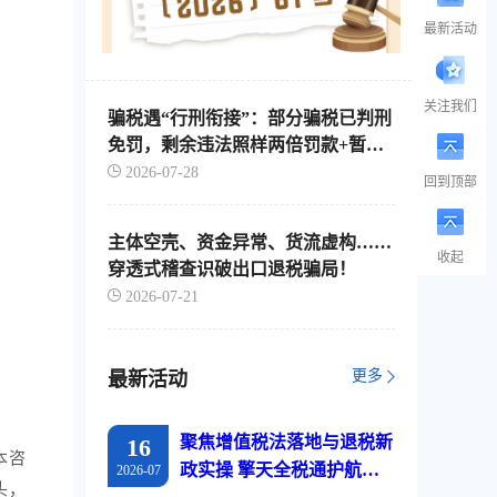
最新活动
关注我们
骗税遇“行刑衔接”：部分骗税已判刑
免罚，剩余违法照样两倍罚款+暂停
出口退税
2026-07-28
回到顶部
主体空壳、资金异常、货流虚构……
收起
穿透式稽查识破出口退税骗局！
2026-07-21
更多
最新活动
聚焦增值税法落地与退税新
16
本咨
政实操 擎天全税通护航江
2026-07
头，