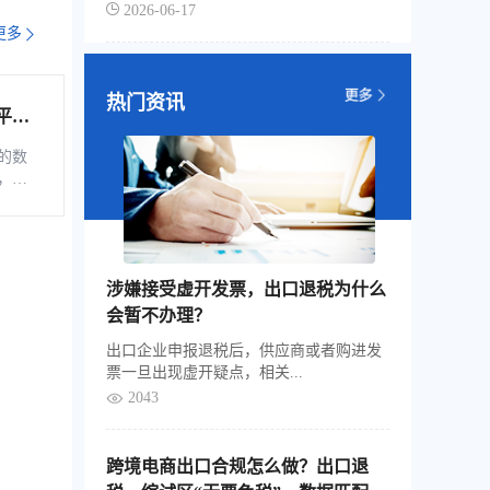
2026-06-17
更多
热门资讯
平台
综服企
的数
，是
税控
软
、自
通过
涉嫌接受虚开发票，出口退税为什么
的信
企业
会暂不办理？
票池
出口企业申报退税后，供应商或者购进发
地存
票一旦出现虚开疑点，相关...
2043
跨境电商出口合规怎么做？出口退