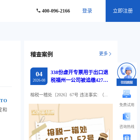
400-096-2166
登录
立即注册
更多
稽查案例
338份虚开专票用于出口退
04
税福州一公司被追缴427万
2026-08
元退税款
榕税一稽处〔2026〕67号 违法事实: （...
TO
免费试用
淀和
咨询热线