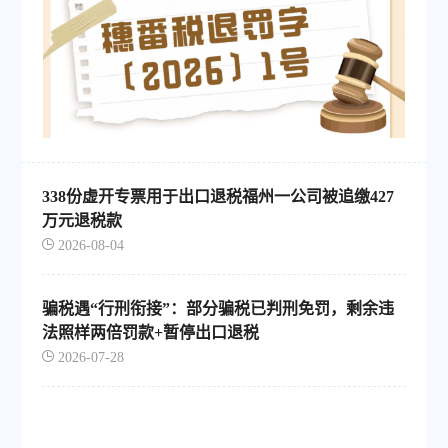
338份虚开专票用于出口退税福州一公司被追缴427
万元退税款
2026-08-04
骗税遇“行刑衔接”：部分骗税已判刑免罚，剩余违
法照样两倍罚款+暂停出口退税
2026-07-28