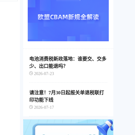
软
、自
通过
的信
企业
票池
地存
电池消费税新政落地：谁要交、交多
少、出口能退吗？
2026-07-23
请注意！7月30日起报关单退税联打
印功能下线
2026-07-17