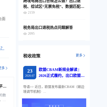
跨境电商出口合规怎么做？出口退
税、综试区“无票免税”、数据匹配，
这4个要点要分清
2159
免面
税务局出口退税热点问题解答
2095
吗？
更多
税收政策
更多
欧盟CBAM新规全解读 |
23
2026正式履约，出口欧盟企
2026-07
业必读
平台
导语>> 近日，欧盟发布最新CBAM（碳边
境调节机制）...
综服企
的数
，是
税控