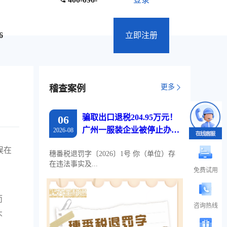
6
立即注册
更多
稽查案例
骗取出口退税204.95万元！
06
广州一服装企业被停止办理
2026-08
出口退税两年
误在
穗番税退罚字〔2026〕1号 你（单位）存
在违法事实及...
免费试用
而
咨询热线
不