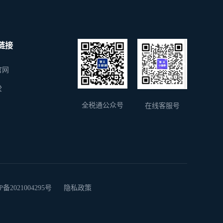
链接
官网
堂
全税通公众号
在线客服号
2021004295号
隐私政策