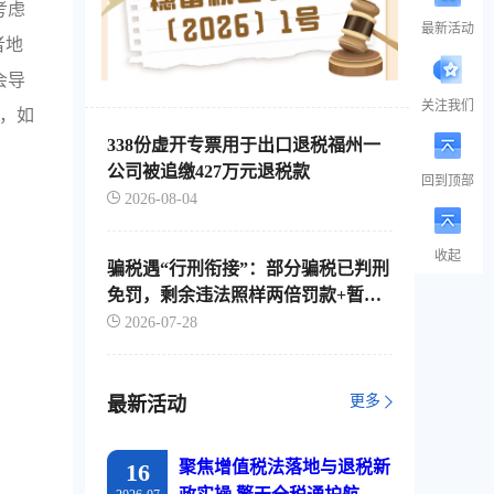
考虑
最新活动
者地
会导
关注我们
税，如
338份虚开专票用于出口退税福州一
公司被追缴427万元退税款
回到顶部
2026-08-04
收起
骗税遇“行刑衔接”：部分骗税已判刑
免罚，剩余违法照样两倍罚款+暂停
出口退税
2026-07-28
更多
最新活动
聚焦增值税法落地与退税新
16