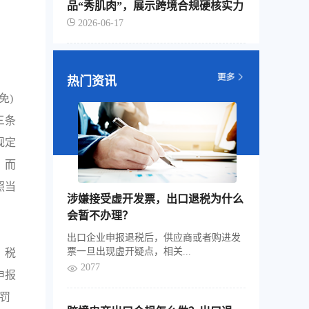
品“秀肌肉”，展示跨境合规硬核实力
2026-06-17
热门资讯
免)
三条
规定
，而
照当
涉嫌接受虚开发票，出口退税为什么
会暂不办理？
出口企业申报退税后，供应商或者购进发
票一旦出现虚开疑点，相关...
、税
2077
申报
罚