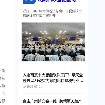
政实操 擎天全税通护航江
2026-07
苏外贸稳规模、优结构
近日，2026年增值税法与出口退税新政专
题培训班在南京顺利开...
一系
入选南京十大智能软件工厂！擎天全
情况
税通以AI硬实力领跑出口退税行业智
提醒
能化转型
2026-07-01
。若
的修
直击广州跨交会一线 | 跨境擎天助产