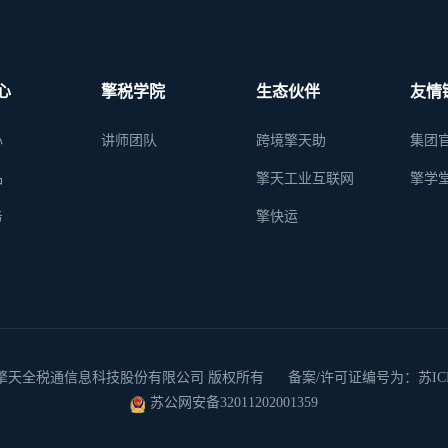
心
擎税学院
生态伙伴
友情
心
讲师团队
跨境擎天助
集团
品
擎天工业互联网
擎学
务
擎快运
 2026 南京擎天全税通信息科技股份有限公司 版权所有
备案/许可证编号为：苏ICP备
苏公网安备32011202001359