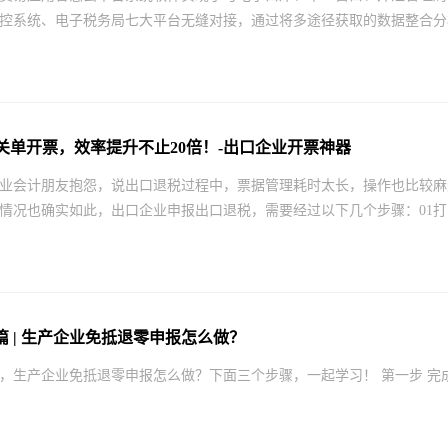
控系统、电子税务局七大平台无缝对接，通过将多途径获取的数据整合分析
 - 关单开票，效率提升不止20倍！-出口企业开票神器
业会计朋友抱怨，说出口退税过程中，票据管理耗时太长，操作也比较麻
情况也确实如此，出口企业申报出口退税，需要经过以下几个步骤：01打印
篇 | 生产企业免抵退零申报怎么做？
，生产企业免抵退零申报怎么做？下面三个步骤，一起学习！ 第一步 完成企