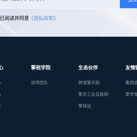
已阅读并同意
《隐私政策》
心
擎税学院
生态伙伴
友情
心
讲师团队
跨境擎天助
集团
品
擎天工业互联网
擎学
务
擎快运