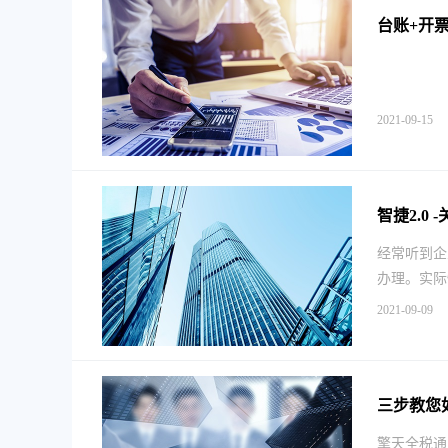
台账+开
2021-09-15
智捷2.0
经常听到企
办理。实际
2021-09-09
三步教您
擎天全税通