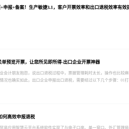
票+申报+备案！生产敏捷3.1，客户开票效率和出口退税效率有效提
 -关单预览开票，让您所见即所得-出口企业开票神器
业会计朋友抱怨，说出口退税过程中，票据管理耗时太长，操作也比较麻
情况也确实如此，出口企业申报出口退税，需要经过以下几个步骤：01打印
如何高效申报退税
贸易应用智慧云平台系统软件实现了与电子口岸、单一窗口、外汇管理局