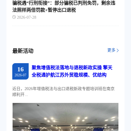
骗税遇“行刑衔接”：部分骗税已判刑免罚，剩余违
法照样两倍罚款+暂停出口退税
2026-07-28
更多
最新活动
聚焦增值税法落地与退税新政实操 擎天
16
全税通护航江苏外贸稳规模、优结构
2026-07
近日，2026年增值税法与出口退税新政专题培训班在南京
顺利开...