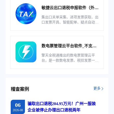
敏捷云出口退税申报软件（外贸
版）
集出口关单采集、进项发票获取、出
口发票开具、智能配单、疑点自动检
查和调整等功能为一体的出口退税业
务管理系统。
数电票管理云平台软件_不支持
综服企业
擎天全税通推出的数电票管理云平
台，是一款数电发票、税控发票一体
化管理软件，基于云识别、自动解析
等技术，通过多方式、全票种的信息
采集模式，为企业构建全量自有发票
池和数字化文件本地存储。
更多
稽查案例
骗取出口退税204.95万元！广州一服装
06
企业被停止办理出口退税两年
2026-08