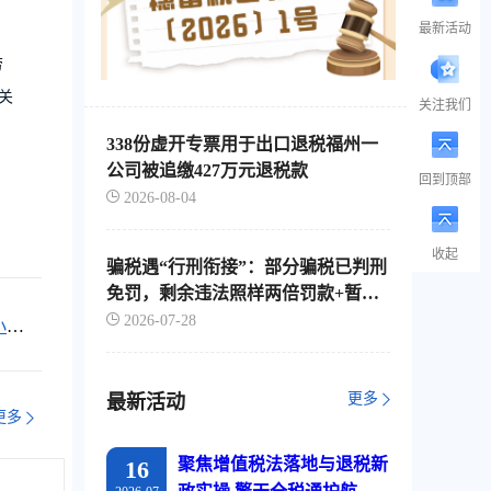
最新活动
劳
关
关注我们
338份虚开专票用于出口退税福州一
公司被追缴427万元退税款
回到顶部
2026-08-04
收起
骗税遇“行刑衔接”：部分骗税已判刑
免罚，剩余违法照样两倍罚款+暂停
出口退税
2026-07-28
小规
更多
最新活动
更多
聚焦增值税法落地与退税新
16