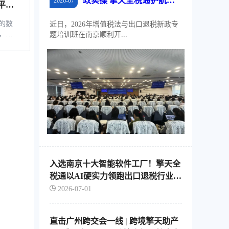
政实操 擎天全税通护航江
2026-07
平台
苏外贸稳规模、优结构
综服企
的数
近日，2026年增值税法与出口退税新政专
，是
题培训班在南京顺利开...
税控
软
、自
通过
的信
企业
票池
地存
入选南京十大智能软件工厂！擎天全
税通以AI硬实力领跑出口退税行业智
能化转型
2026-07-01
直击广州跨交会一线 | 跨境擎天助产