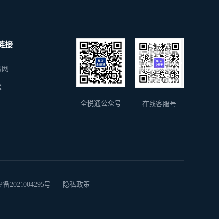
链接
官网
堂
全税通公众号
在线客服号
2021004295号
隐私政策