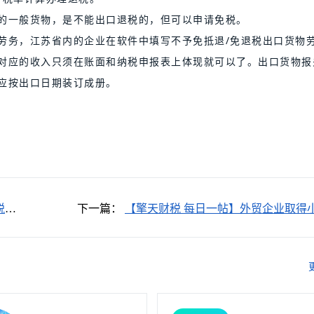
的一般货物，是不能出口退税的，但可以申请免税。
劳务，江苏省内的企业在软件中填写不予免抵退/免退税出口货物
对应的收入只须在账面和纳税申报表上体现就可以了。出口货物报
应按出口日期装订成册。
税增
下一篇：
【擎天财税 每日一帖】外贸企业取得
模纳税人普通发票，如何申报退税？