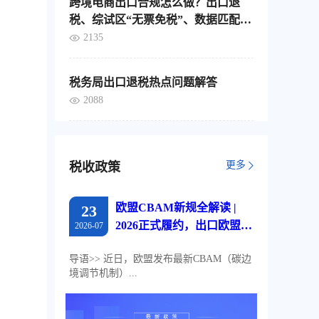
跨境电商出口合规怎么做？出口退
税、综试区“无票免税”、数据匹配，
这4个要点要分清
2135
税务局出口退税热点问题解答
2088
更多
税收政策
欧盟CBAM新规全解读 |
23
2026正式履约，出口欧盟企
2026-07
业必读
导语>> 近日，欧盟发布最新CBAM（碳边
境调节机制）...