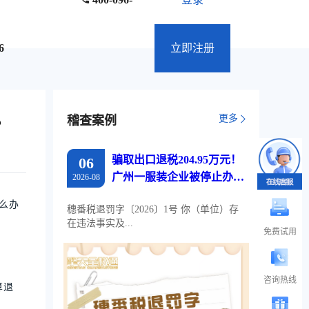
6
立即注册
更多
稽查案例
？
骗取出口退税204.95万元！
06
广州一服装企业被停止办理
2026-08
出口退税两年
么办
穗番税退罚字〔2026〕1号 你（单位）存
在违法事实及...
免费试用
咨询热线
算退