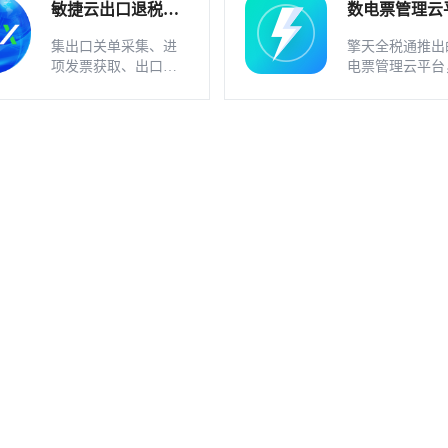
敏捷云出口退税申
数电票管理云
报软件（外贸版）
软件_不支持
集出口关单采集、进
擎天全税通推出
业
项发票获取、出口发
电票管理云平台
票开具、智能配单、
一款数电发票、
疑点自动检查和调整
发票一体化管理
等功能为一体的出口
件，基于云识别
退税业务管理系统。
动解析等技术，
多方式、全票种
息采集模式，为
构建全量自有发
和数字化文件本
储。