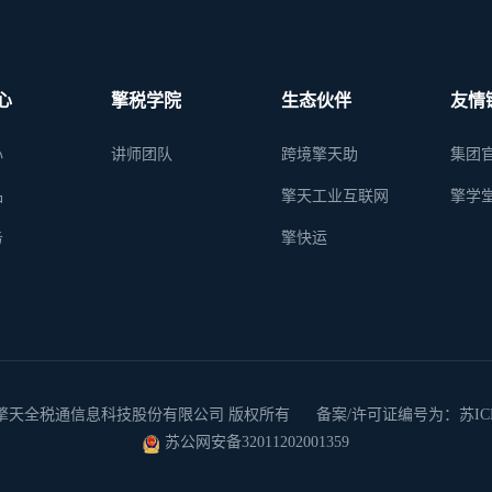
心
擎税学院
生态伙伴
友情
心
讲师团队
跨境擎天助
集团
品
擎天工业互联网
擎学
务
擎快运
 2026 南京擎天全税通信息科技股份有限公司 版权所有
备案/许可证编号为：苏ICP备
苏公网安备32011202001359