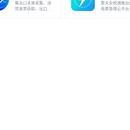
集出口关单采集、进
擎天全税通推出
业
项发票获取、出口发
电票管理云平台
票开具、智能配单、
一款数电发票、
疑点自动检查和调整
发票一体化管理
等功能为一体的出口
件，基于云识别
退税业务管理系统。
动解析等技术，
多方式、全票种
息采集模式，为
构建全量自有发
和数字化文件本
储。