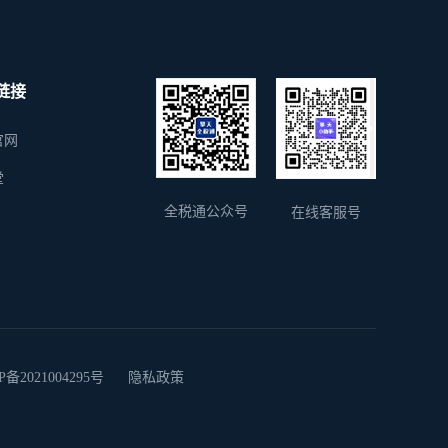
链接
官网
堂
全税通公众号
在线客服号
2021004295号
隐私政策