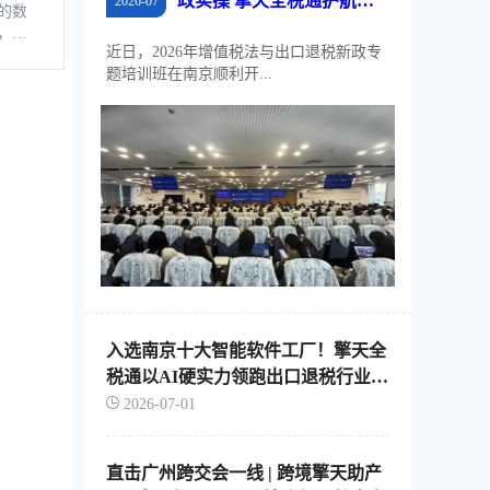
政实操 擎天全税通护航江
2026-07
的数
苏外贸稳规模、优结构
，是
近日，2026年增值税法与出口退税新政专
税控
题培训班在南京顺利开...
软
、自
通过
的信
企业
票池
地存
入选南京十大智能软件工厂！擎天全
税通以AI硬实力领跑出口退税行业智
能化转型
2026-07-01
直击广州跨交会一线 | 跨境擎天助产