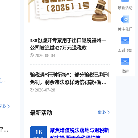
最新活动
关注我们
338份虚开专票用于出口退税福州一
公司被追缴427万元退税款
回到顶部
2026-08-04
收起
骗税遇“行刑衔接”：部分骗税已判刑
口退
免罚，剩余违法照样两倍罚款+暂停
出口退税
2026-07-28
更多
更多
最新活动
平台
聚焦增值税法落地与退税新
16
综服企