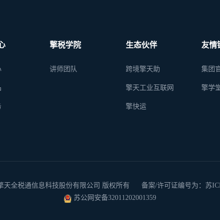
心
擎税学院
生态伙伴
友情
心
讲师团队
跨境擎天助
集团
品
擎天工业互联网
擎学
务
擎快运
 2026 南京擎天全税通信息科技股份有限公司 版权所有
备案/许可证编号为：苏ICP备
苏公网安备32011202001359