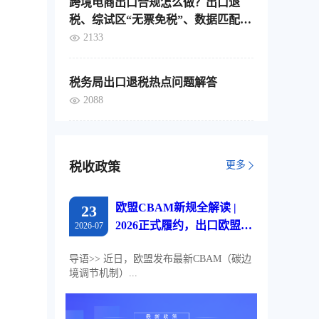
跨境电商出口合规怎么做？出口退
税、综试区“无票免税”、数据匹配，
这4个要点要分清
2133
税务局出口退税热点问题解答
2088
更多
税收政策
欧盟CBAM新规全解读 |
23
2026正式履约，出口欧盟企
2026-07
业必读
导语>> 近日，欧盟发布最新CBAM（碳边
境调节机制）...