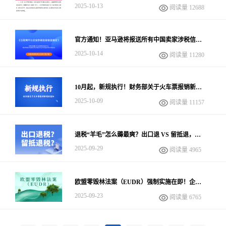
关单金额不一致？自查指南请收好！
2025-10-13
阅读量 12688
官方通知！亚马逊将报送所有中国卖家涉税信
息！跨境电商合规迫在眉睫，一键获取解决方
2025-10-14
阅读量 11280
案！
10月起，新规执行！财务部关于火车票报销新规
的通知！
2025-10-09
阅读量 11157
退税“羊毛”怎么薅最爽？出口退 VS 留抵退，
Pick谁？
2025-09-29
阅读量 4965
欧盟零毁林法案（EUDR）强制实施在即！企业
通关指南及最新政策解读
2025-09-23
阅读量 6765