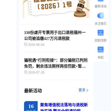
最新活动
关注我们
338份虚开专票用于出口退税福州一
公司被追缴427万元退税款
回到顶部
2026-08-04
收起
骗税遇“行刑衔接”：部分骗税已判刑
免罚，剩余违法照样两倍罚款+暂停
出口退税
2026-07-28
更多
最新活动
聚焦增值税法落地与退税新
16