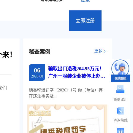
立即注册
更多
稽查案例
个来！
骗取出口退税204.95万元！
06
广州一服装企业被停止办理
2026-08
出口退税两年
我们
穗番税退罚字〔2026〕1号 你（单位）存
在违法事实及...
免费试用
咨询热线