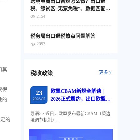
跨境电商出口合规怎么做？出口退
税、综试区“无票免税”、数据匹配，
这4个要点要分清
2154
。
税务局出口退税热点问题解答
2093
和其
更多
税收政策
取得
欧盟CBAM新规全解读 |
23
2026正式履约，出口欧盟企
他的
2026-07
业必读
导语>> 近日，欧盟发布最新CBAM（碳边
规定的
境调节机制）...