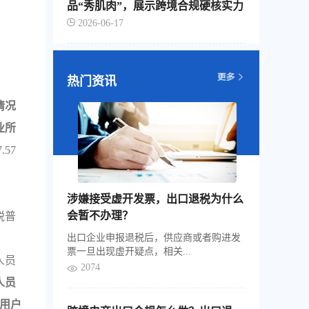
品“秀肌肉”，展示跨境合规硬核实力
2026-06-17
热门资讯
情况
业所
57
涉嫌接受虚开发票，出口退税为什么
会暂不办理？
税普
出口企业申报退税后，供应商或者购进发
票一旦出现虚开疑点，相关...
人员
2074
人员
用户