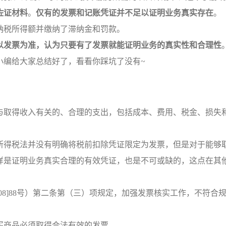
佐证材料
。
仅有的发票和记账凭证并不足以证明业务真实存在
。
纳税所得额并缴纳了滞纳金和罚款。
以发票为准，认为只要有了发票就能证明业务的真实性和合理性
小编给大家总结好了，看看你踩坑了没有~
”
与取得收入有关的、合理的支出，包括成本、费用、税金、损失
所得税法并没有明确将税前扣除凭证限定为发票，但是对于能够
样是证明业务真实合理的有效凭证，也是不可或缺的，这点在其
08]88号）第二条第（三）项规定，加强发票核实工作，不符合
买商品必须取得合法有效的发票。