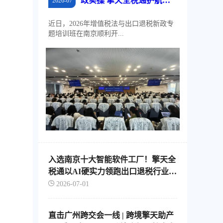
政实操 擎天全税通护航江
2026-07
苏外贸稳规模、优结构
近日，2026年增值税法与出口退税新政专
题培训班在南京顺利开...
入选南京十大智能软件工厂！擎天全
税通以AI硬实力领跑出口退税行业智
能化转型
2026-07-01
直击广州跨交会一线 | 跨境擎天助产