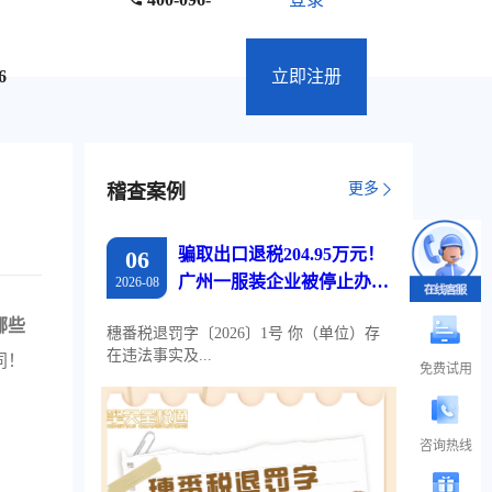
6
立即注册
更多
稽查案例
骗取出口退税204.95万元！
06
广州一服装企业被停止办理
2026-08
出口退税两年
哪些
穗番税退罚字〔2026〕1号 你（单位）存
在违法事实及...
同！
免费试用
咨询热线