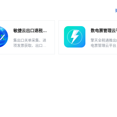
敏捷云出口退税申
数电票管理云
报软件（外贸版）
软件_不支持
集出口关单采集、进
擎天全税通推出
业
项发票获取、出口发
电票管理云平台
票开具、智能配单、
一款数电发票、
疑点自动检查和调整
发票一体化管理
等功能为一体的出口
件，基于云识别
退税业务管理系统。
动解析等技术，
多方式、全票种
息采集模式，为
构建全量自有发
和数字化文件本
储。