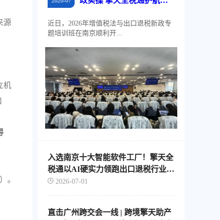
政实操 擎天全税通护航江
2026-07
苏外贸稳规模、优结构
来源
近日，2026年增值税法与出口退税新政专
题培训班在南京顺利开...
立机
扣
得
入选南京十大智能软件工厂！擎天全
税通以AI硬实力领跑出口退税行业智
民）。
能化转型
2026-07-01
直击广州跨交会一线 | 跨境擎天助产