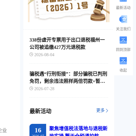
最新活动
关注我们
338份虚开专票用于出口退税福州一
公司被追缴427万元退税款
回到顶部
2026-08-04
收起
骗税遇“行刑衔接”：部分骗税已判刑
免罚，剩余违法照样两倍罚款+暂停
出口退税
2026-07-28
更多
最新活动
聚焦增值税法落地与退税新
16
企业