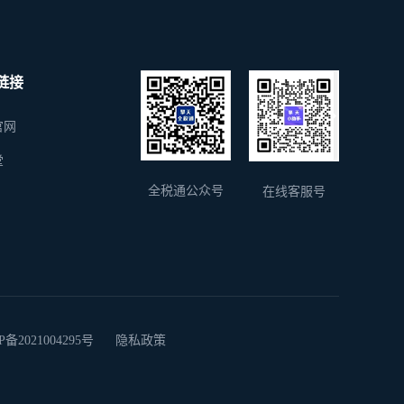
链接
官网
堂
全税通公众号
在线客服号
2021004295号
隐私政策