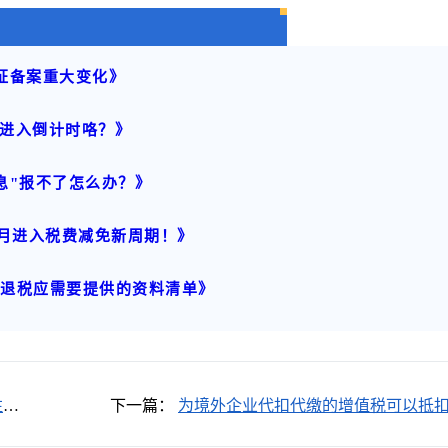
证备案重大变化》
进入倒计时咯？》
息"报不了怎么办？》
7月进入税费减免新周期！》
口退税应需要提供的资料清单》
注哪
下一篇：
为境外企业代扣代缴的增值税可以抵
吗？需要满足什么条件？