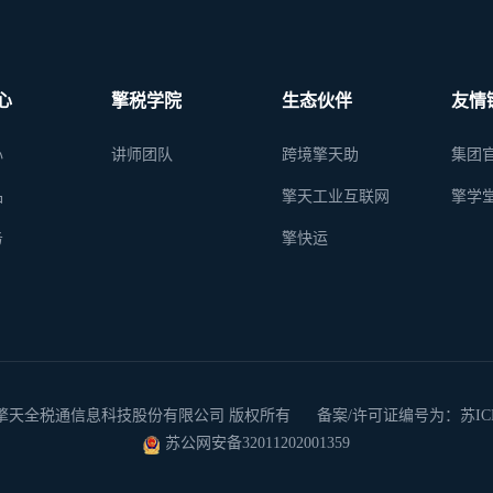
心
擎税学院
生态伙伴
友情
心
讲师团队
跨境擎天助
集团
品
擎天工业互联网
擎学
务
擎快运
 2026 南京擎天全税通信息科技股份有限公司 版权所有
备案/许可证编号为：苏ICP备
苏公网安备32011202001359