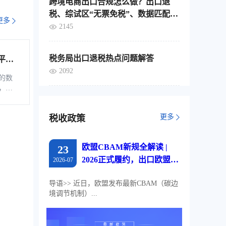
跨境电商出口合规怎么做？出口退
税、综试区“无票免税”、数据匹配，
更多
这4个要点要分清
2145
税务局出口退税热点问题解答
平台
综服企
2092
的数
，是
税控
软
更多
税收政策
、自
通过
的信
欧盟CBAM新规全解读 |
23
企业
票池
2026正式履约，出口欧盟企
2026-07
地存
业必读
导语>> 近日，欧盟发布最新CBAM（碳边
境调节机制）...