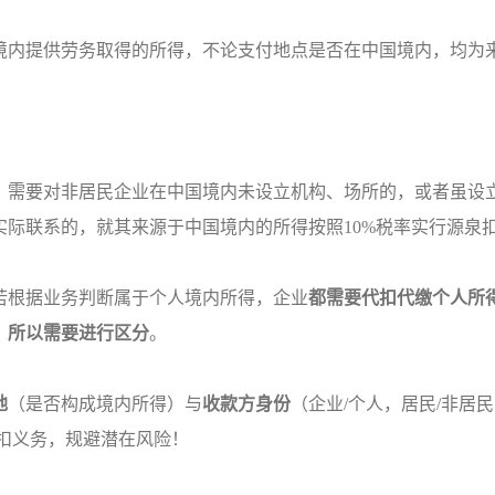
境内提供劳务取得的所得，不论支付地点是否在中国境内，均为
，需要对非居民企业在中国境内未设立机构、场所的，或者虽设
际联系的，就其来源于中国境内的所得按照10%税率实行源泉
若根据业务判断属于个人境内所得，企业
都需要代扣代缴个人所
，所以需要进行区分
。
地
（是否构成境内所得）与
收款方身份
（企业/个人，居民/非居
扣义务，规避潜在风险！