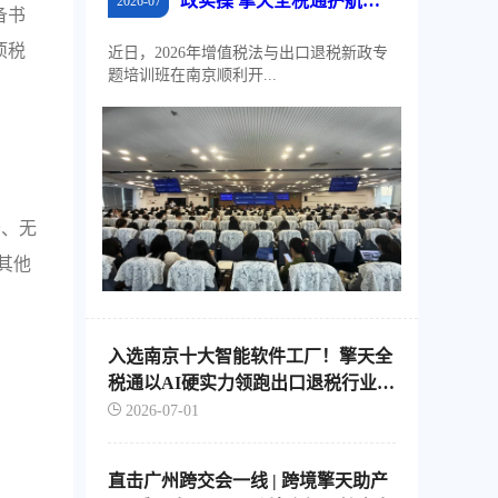
政实操 擎天全税通护航江
2026-07
备书
苏外贸稳规模、优结构
项税
近日，2026年增值税法与出口退税新政专
题培训班在南京顺利开...
务、无
其他
入选南京十大智能软件工厂！擎天全
税通以AI硬实力领跑出口退税行业智
能化转型
2026-07-01
直击广州跨交会一线 | 跨境擎天助产