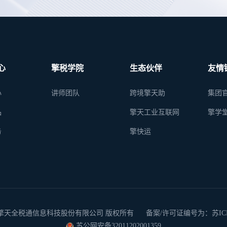
心
擎税学院
生态伙伴
友情
心
讲师团队
跨境擎天助
集团
品
擎天工业互联网
擎学
务
擎快运
 2026 南京擎天全税通信息科技股份有限公司 版权所有
备案/许可证编号为：苏ICP备
苏公网安备32011202001359