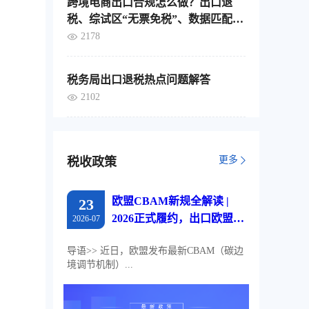
跨境电商出口合规怎么做？出口退
税、综试区“无票免税”、数据匹配，
这4个要点要分清
2178
税务局出口退税热点问题解答
2102
更多
税收政策
欧盟CBAM新规全解读 |
23
2026正式履约，出口欧盟企
2026-07
业必读
导语>> 近日，欧盟发布最新CBAM（碳边
境调节机制）...