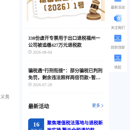
最新活动
关注我们
338份虚开专票用于出口退税福州一
公司被追缴427万元退税款
回到顶部
2026-08-04
收起
骗税遇“行刑衔接”：部分骗税已判刑
免罚，剩余违法照样两倍罚款+暂停
出口退税
2026-07-28
缴义务
更多
最新活动
聚焦增值税法落地与退税新
16