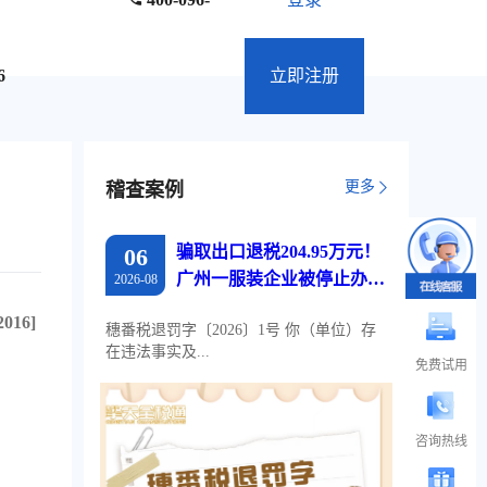
6
立即注册
更多
稽查案例
骗取出口退税204.95万元！
06
广州一服装企业被停止办理
2026-08
出口退税两年
016]
穗番税退罚字〔2026〕1号 你（单位）存
在违法事实及...
免费试用
咨询热线