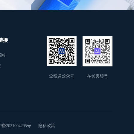
链接
官网
堂
全税通公众号
在线客服号
2021004295号
隐私政策