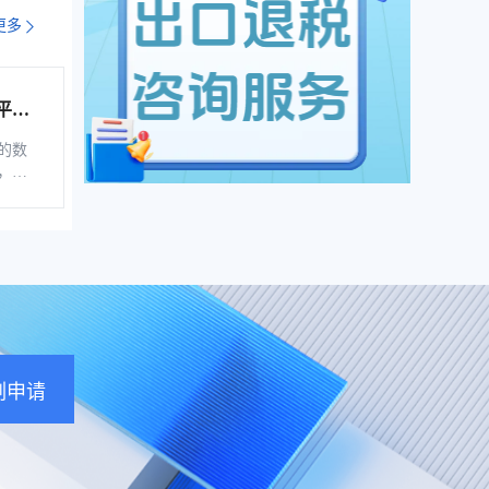
更多
平台
综服企
的数
，是
税控
软
、自
通过
的信
企业
票池
地存
刻申请