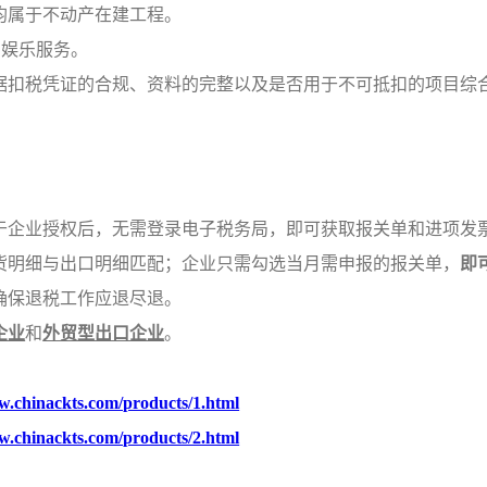
均属于不动产在建工程。
和娱乐服务。
据扣税凭证的合规、资料的完整以及是否用于不可抵扣的项目综
于企业授权后，无需登录电子税务局，即可获取报关单和进项发
货明细与出口明细匹配；企业只需勾选当月需申报的报关单，
即
确保退税工作应退尽退。
企业
和
外贸型出口企业
。
w.chinackts.com/products/1.html
w.chinackts.com/products/2.html