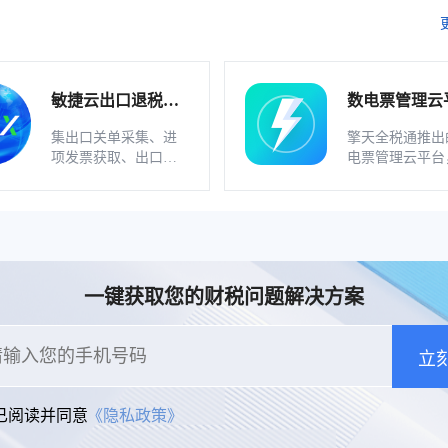
敏捷云出口退税申
数电票管理云
报软件（外贸版）
软件_不支持
集出口关单采集、进
擎天全税通推出
业
项发票获取、出口发
电票管理云平台
票开具、智能配单、
一款数电发票、
疑点自动检查和调整
发票一体化管理
等功能为一体的出口
件，基于云识别
退税业务管理系统。
动解析等技术，
多方式、全票种
息采集模式，为
一键获取您的财税问题解决方案
构建全量自有发
和数字化文件本
储。
立
已阅读并同意
《隐私政策》