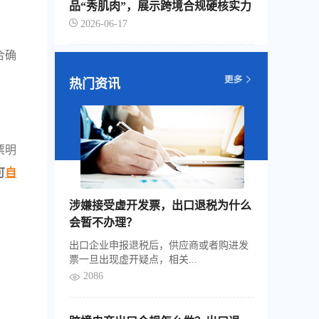
品“秀肌肉”，展示跨境合规硬核实力
2026-06-17
合确
热门资讯
票明
可
自
涉嫌接受虚开发票，出口退税为什么
会暂不办理？
出口企业申报退税后，供应商或者购进发
票一旦出现虚开疑点，相关...
2086