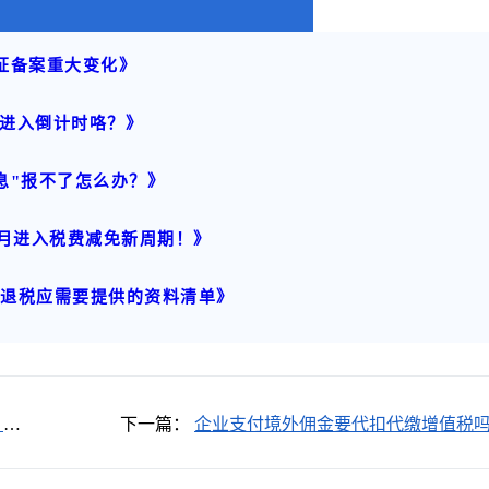
证备案重大变化》
进入倒计时咯？》
息"报不了怎么办？》
7月进入税费减免新周期！》
口退税应需要提供的资料清单》
，还
下一篇：
企业支付境外佣金要代扣代缴增值税
如何判断？