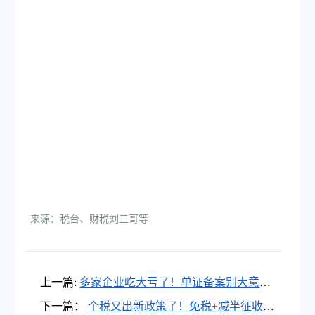
来源：税台、财税刘三哥等
上一篇:
多家企业吃大亏了！单证备案别大意，
这些知识必须清楚！
下一篇：
个税又出新政策了！免税+减半征收！