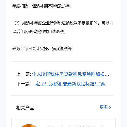
年度扣除，但追补期不得超过5年；
（2）如追补年度企业所得税应纳税款不足抵扣的，可以向
以后年度递延抵扣或申请退税。
来源：每日会计实操、猫叔说税等
上一篇:
个人所得税住房贷款利息专项附加扣除
政策解读及相关问题解析
下一篇：
定了！涉税犯罪最新认定标准！“两
高”权威发布司法解释！
更多
相关产品