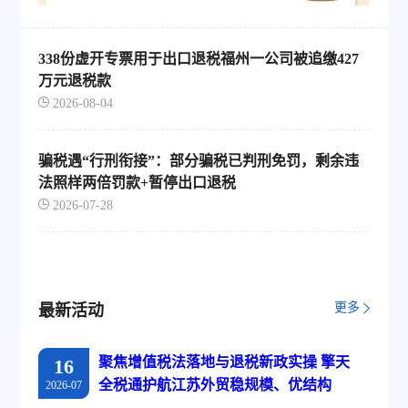
338份虚开专票用于出口退税福州一公司被追缴427
万元退税款
2026-08-04
骗税遇“行刑衔接”：部分骗税已判刑免罚，剩余违
法照样两倍罚款+暂停出口退税
2026-07-28
更多
最新活动
聚焦增值税法落地与退税新政实操 擎天
16
全税通护航江苏外贸稳规模、优结构
2026-07