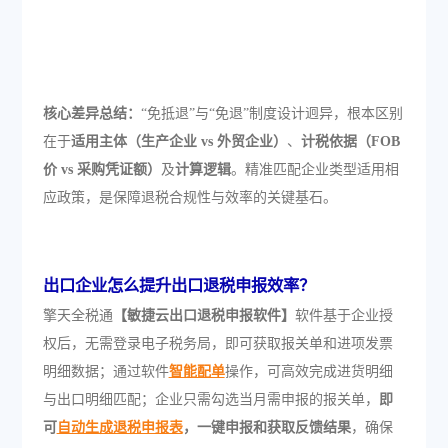
核心差异总结：
“免抵退”与“免退”制度设计迥异，根本区别
在于
适用主体（生产企业 vs 外贸企业）
、
计税依据（FOB
价 vs 采购凭证额）
及
计算逻辑
。精准匹配企业类型适用相
应政策，是保障退税合规性与效率的关键基石。
出口企业怎么提升出口退税申报效率？
擎天全税通
【敏捷云出口退税申报软件】
软件基于企业授
权后，无需登录电子税务局，即可获取报关单和进项发票
明细数据；通过软件
智能配单
操作，可高效完成进货明细
与出口明细匹配；企业只需勾选当月需申报的报关单，
即
可
自动生成退税申报表
，一键申报和获取反馈结果
，确保