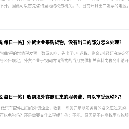
不开，因此可以首先咨询当地的税务机关。2、目前开具出口发票的地区，
税 每日一帖】外贸企业采购货物，没有出口的部分怎么处理？
货物取得的增值税发票上数量10吨，先出了8吨退税，剩余2吨经研究决定
第24号公告规定，外贸企业于视同内销货物的当月提供相关资料向税务申请开
税 每日一帖】收到境外客商汇来的服务费，可以享受退税吗？
是做汽车配件出口的外贸企业，收到一笔美元是以服务费的名义汇过来的
可以免税吗？还是需要交什么税呢？答：不能。原因是不在零税率应税服务