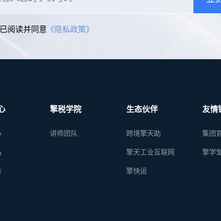
已阅读并同意
《隐私政策》
心
擎税学院
生态伙伴
友情
心
讲师团队
跨境擎天助
集团
品
擎天工业互联网
擎学
务
擎快运