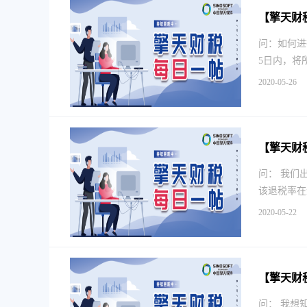
【擎天财
问：如何进
5日内，将
2020-05-26
【擎天财
问： 我们
该退税率在
2020-05-22
【擎天财
问： 我想