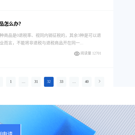
品怎么办？
种商品是0退税率、视同内销征税的，其余3种是可以退
而言，不能将非退税与退税商品开在同一...
阅读量 12701
1
…
31
32
33
…
40
刻申请