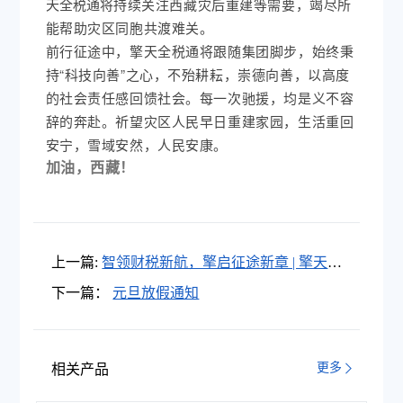
将持
续关注西藏灾后重建等需要，竭尽所
天全税通
能帮助灾区同胞共渡难关。
前行征途中，擎天全税通将跟随集团脚步，始终秉
持“科技向善”之心，
不殆耕耘，崇德向善，以高度
回馈社会。每一次驰援，均是义不容
的社会责任感
辞的奔赴。祈望灾区人民早日重建家园，生活重回
安宁，雪域安然，人民安康。
加油，西藏！
上一篇:
智领财税新航，擎启征途新章 | 擎天全
税通2024总结表彰大会暨2025迎新运动会激情
下一篇：
元旦放假通知
启幕
更多
相关产品