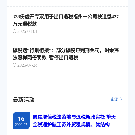
338份虚开专票用于出口退税福州一公司被追缴427
万元退税款
2026-08-04
骗税遇“行刑衔接”：部分骗税已判刑免罚，剩余违
法照样两倍罚款+暂停出口退税
2026-07-28
更多
最新活动
聚焦增值税法落地与退税新政实操 擎天
16
全税通护航江苏外贸稳规模、优结构
2026-07