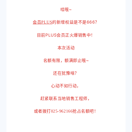
哇哦~
的新增权益是不是666？
会员PLUS
目前PLUS会员正火爆销售中！
本次活动
名额有限，额满即止哦~
还在犹豫啥？
心动不如行动，
赶紧联系当地销售工程师，
或者拨打025-962166抢占名额吧！