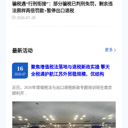
骗税遇“行刑衔接”：部分骗税已判刑免罚，剩余违
法照样两倍罚款+暂停出口退税
2026-07-28
更多
最新活动
聚焦增值税法落地与退税新政实操 擎天
16
全税通护航江苏外贸稳规模、优结构
2026-07
近日，2026年增值税法与出口退税新政专题培训班在南京
顺利开...