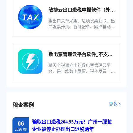
敏捷云出口退税申报软件（外贸
版）
集出口关单采集、进项发票获取、出
口发票开具、智能配单、疑点自动检
查和调整等功能为一体的出口退税业
务管理系统。
数电票管理云平台软件_不支持
综服企业
擎天全税通推出的数电票管理云平
台，是一款数电发票、税控发票一体
化管理软件，基于云识别、自动解析
等技术，通过多方式、全票种的信息
采集模式，为企业构建全量自有发票
池和数字化文件本地存储。
更多
稽查案例
骗取出口退税204.95万元！广州一服装
06
企业被停止办理出口退税两年
2026-08