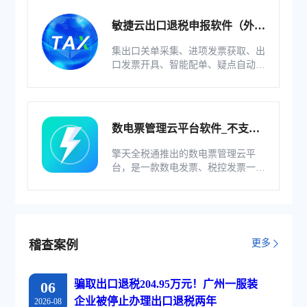
敏捷云出口退税申报软件（外贸
版）
集出口关单采集、进项发票获取、出
口发票开具、智能配单、疑点自动检
查和调整等功能为一体的出口退税业
务管理系统。
数电票管理云平台软件_不支持
综服企业
擎天全税通推出的数电票管理云平
台，是一款数电发票、税控发票一体
化管理软件，基于云识别、自动解析
等技术，通过多方式、全票种的信息
采集模式，为企业构建全量自有发票
池和数字化文件本地存储。
更多
稽查案例
骗取出口退税204.95万元！广州一服装
06
企业被停止办理出口退税两年
2026-08