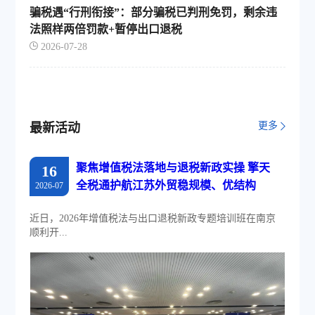
骗税遇“行刑衔接”：部分骗税已判刑免罚，剩余违
法照样两倍罚款+暂停出口退税
2026-07-28
更多
最新活动
聚焦增值税法落地与退税新政实操 擎天
16
全税通护航江苏外贸稳规模、优结构
2026-07
近日，2026年增值税法与出口退税新政专题培训班在南京
顺利开...