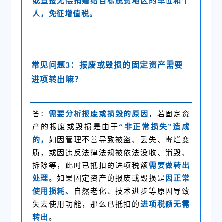
或直接无偿捐赠给目标脱贫地区的单位和个
人，免征增值税。
常见问题3：
报废或毁损
的固定资产需要
进项转出嘛？
答：
需要分析报废或损毁的原因
，若固定资
产的报废或毁损是由于
“非正常损失”造成
的，
如因管理不善导致被盗、丢失、霉烂变
质，或因违反法律法规被依法没收、销毁、
拆除等，此时已抵扣的进项税额
需要做转出
处理
。如果固定资产的报废或毁损是
因正常
使用损耗、
自然老化、技术进步等原因导致
失去使用功能，那么已抵扣的
进项税额无需
转出
。